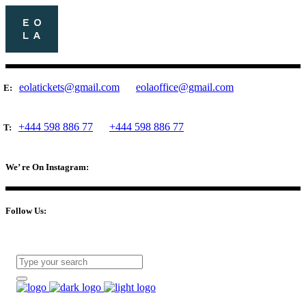
eolatickets@gmail.com
eolaoffice@gmail.com
E:
+444 598 886 77
+444 598 886 77
T:
We’ re On Instagram:
Follow Us: