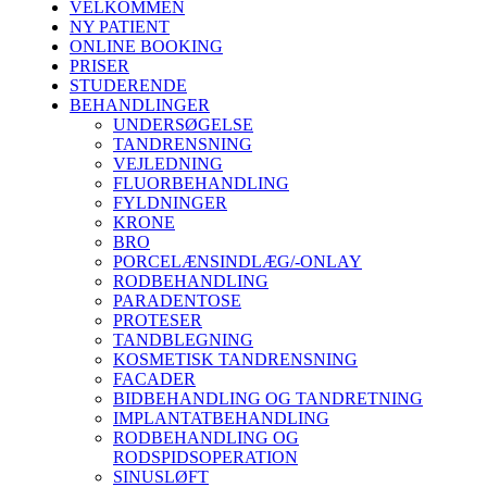
VELKOMMEN
NY PATIENT
ONLINE BOOKING
PRISER
STUDERENDE
BEHANDLINGER
UNDERSØGELSE
TANDRENSNING
VEJLEDNING
FLUORBEHANDLING
FYLDNINGER
KRONE
BRO
PORCELÆNSINDLÆG/-ONLAY
RODBEHANDLING
PARADENTOSE
PROTESER
TANDBLEGNING
KOSMETISK TANDRENSNING
FACADER
BIDBEHANDLING OG TANDRETNING
IMPLANTATBEHANDLING
RODBEHANDLING OG
RODSPIDSOPERATION
SINUSLØFT