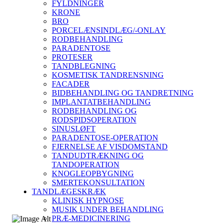
FYLDNINGER
KRONE
BRO
PORCELÆNSINDLÆG/-ONLAY
RODBEHANDLING
PARADENTOSE
PROTESER
TANDBLEGNING
KOSMETISK TANDRENSNING
FACADER
BIDBEHANDLING OG TANDRETNING
IMPLANTATBEHANDLING
RODBEHANDLING OG
RODSPIDSOPERATION
SINUSLØFT
PARADENTOSE-OPERATION
FJERNELSE AF VISDOMSTAND
TANDUDTRÆKNING OG
TANDOPERATION
KNOGLEOPBYGNING
SMERTEKONSULTATION
TANDLÆGESKRÆK
KLINISK HYPNOSE
MUSIK UNDER BEHANDLING
PRÆ-MEDICINERING