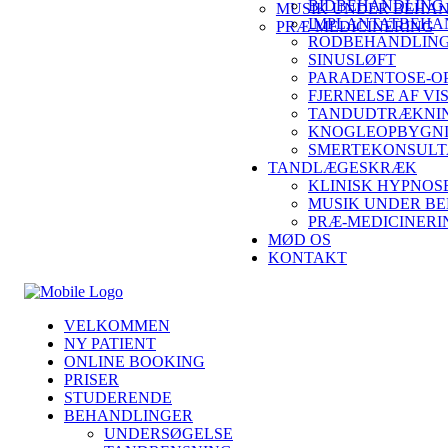
BIDBEHANDLING
MUSIK UNDER BEHA
IMPLANTATBEHA
PRÆ-MEDICINERING
RODBEHANDLING
SINUSLØFT
PARADENTOSE-O
FJERNELSE AF V
TANDUDTRÆKNIN
KNOGLEOPBYGN
SMERTEKONSULT
TANDLÆGESKRÆK
KLINISK HYPNOS
MUSIK UNDER B
PRÆ-MEDICINERI
MØD OS
KONTAKT
VELKOMMEN
NY PATIENT
ONLINE BOOKING
PRISER
STUDERENDE
BEHANDLINGER
UNDERSØGELSE