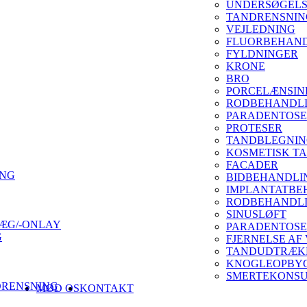
UNDERSØGEL
TANDRENSNIN
VEJLEDNING
FLUORBEHAN
FYLDNINGER
KRONE
BRO
PORCELÆNSIN
RODBEHANDL
PARADENTOSE
PROTESER
TANDBLEGNI
KOSMETISK T
FACADER
ING
BIDBEHANDLI
IMPLANTATBE
RODBEHANDLI
SINUSLØFT
ÆG/-ONLAY
PARADENTOSE
G
FJERNELSE AF
TANDUDTRÆKN
KNOGLEOPBY
SMERTEKONSU
DRENSNING
MØD OS
KONTAKT