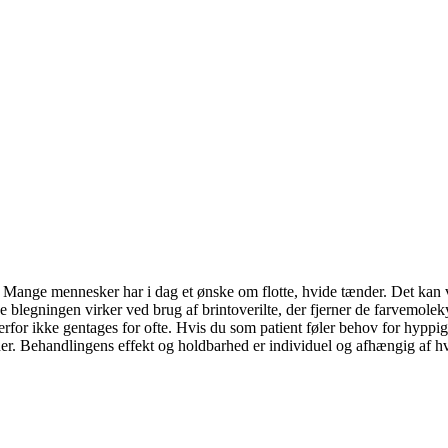
ange mennesker har i dag et ønske om flotte, hvide tænder. Det kan vi 
e blegningen virker ved brug af brintoverilte, der fjerner de farvemoleky
rfor ikke gentages for ofte. Hvis du som patient føler behov for hyppig
r. Behandlingens effekt og holdbarhed er individuel og afhængig af hv