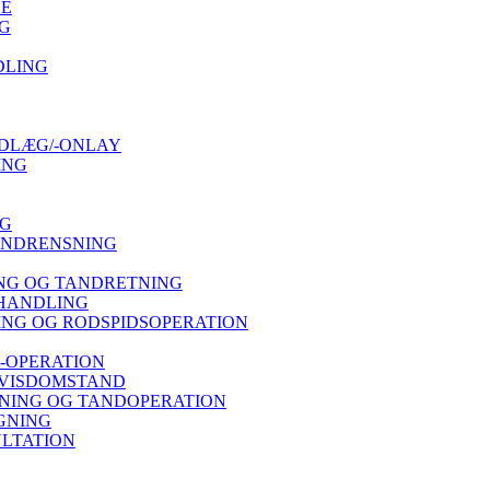
SE
G
DLING
DLÆG/-ONLAY
ING
NG
ANDRENSNING
NG OG TANDRETNING
HANDLING
NG OG RODSPIDSOPERATION
-OPERATION
 VISDOMSTAND
ING OG TANDOPERATION
GNING
LTATION