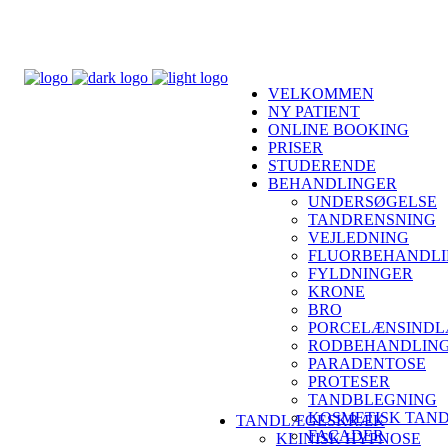
VELKOMMEN
NY PATIENT
ONLINE BOOKING
PRISER
STUDERENDE
BEHANDLINGER
UNDERSØGELSE
TANDRENSNING
VEJLEDNING
FLUORBEHANDL
FYLDNINGER
KRONE
BRO
PORCELÆNSINDL
RODBEHANDLIN
PARADENTOSE
PROTESER
TANDBLEGNING
KOSMETISK TAN
TANDLÆGESKRÆK
FACADER
KLINISK HYPNOSE