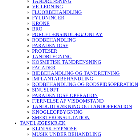
TANDRENSNING
VEJLEDNING
FLUORBEHANDLING
FYLDNINGER
KRONE
BRO
PORCELÆNSINDLÆG/-ONLAY
RODBEHANDLING
PARADENTOSE
PROTESER
TANDBLEGNING
KOSMETISK TANDRENSNING
FACADER
BIDBEHANDLING OG TANDRETNING
IMPLANTATBEHANDLING
RODBEHANDLING OG RODSPIDSOPERATIO
SINUSLØFT
PARADENTOSE-OPERATION
FJERNELSE AF VISDOMSTAND
TANDUDTRÆKNING OG TANDOPERATION
KNOGLEOPBYGNING
SMERTEKONSULTATION
TANDLÆGESKRÆK
KLINISK HYPNOSE
MUSIK UNDER BEHANDLING