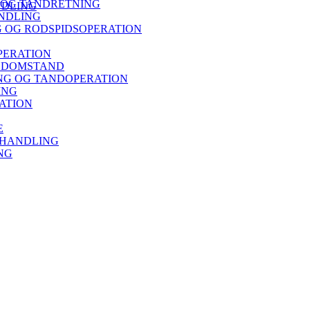
 OG TANDRETNING
NDLING
NDLING
 OG RODSPIDSOPERATION
PERATION
ISDOMSTAND
G OG TANDOPERATION
ING
ATION
E
EHANDLING
NG