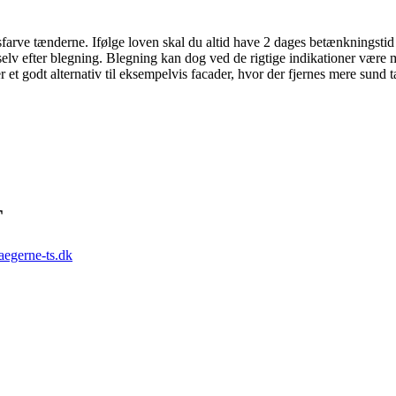
misfarve tænderne. Ifølge loven skal du altid have 2 dages betænkningsti
selv efter blegning. Blegning kan dog ved de rigtige indikationer være med
r et godt alternativ til eksempelvis facader, hvor der fjernes mere sund
T
aegerne-ts.dk