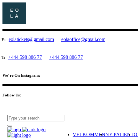
eolatickets@gmail.com
eolaoffice@gmail.com
E:
+444 598 886 77
+444 598 886 77
T:
We’ re On Instagram:
Follow Us:
VELKOMMEN
NY PATIENT
O