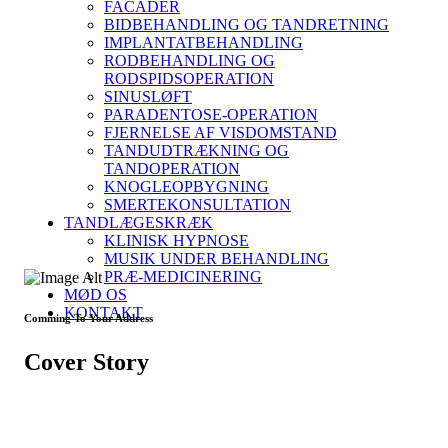
FACADER
BIDBEHANDLING OG TANDRETNING
IMPLANTATBEHANDLING
RODBEHANDLING OG
RODSPIDSOPERATION
SINUSLØFT
PARADENTOSE-OPERATION
FJERNELSE AF VISDOMSTAND
TANDUDTRÆKNING OG
TANDOPERATION
KNOGLEOPBYGNING
SMERTEKONSULTATION
TANDLÆGESKRÆK
KLINISK HYPNOSE
MUSIK UNDER BEHANDLING
PRÆ-MEDICINERING
MØD OS
KONTAKT
Comming To Your Address
Cover Story