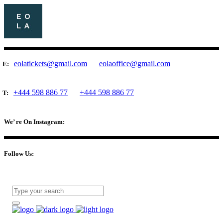
eolatickets@gmail.com
eolaoffice@gmail.com
E:
+444 598 886 77
+444 598 886 77
T:
We’ re On Instagram:
Follow Us: