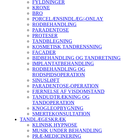
FYLDNINGER
KRONE
BRO
PORCELÆNSINDLÆG/-ONLAY
RODBEHANDLING
PARADENTOSE
PROTESER
TANDBLEGNING
KOSMETISK TANDRENSNING
FACADER
BIDBEHANDLING OG TANDRETNING
IMPLANTATBEHANDLING
RODBEHANDLING OG
RODSPIDSOPERATION
SINUSLØFT
PARADENTOSE-OPERATION
FJERNELSE AF VISDOMSTAND
TANDUDTRÆKNING OG
TANDOPERATION
KNOGLEOPBYGNING
SMERTEKONSULTATION
TANDLÆGESKRÆK
KLINISK HYPNOSE
MUSIK UNDER BEHANDLING
PRÆ-MEDICINERING