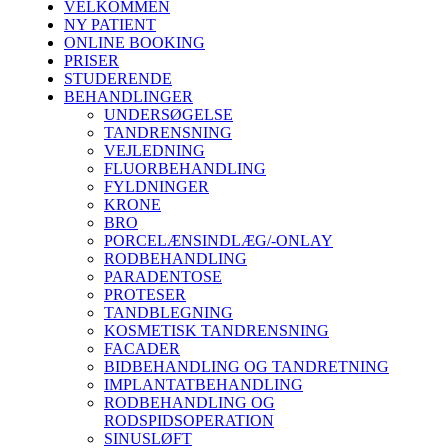
VELKOMMEN
NY PATIENT
ONLINE BOOKING
PRISER
STUDERENDE
BEHANDLINGER
UNDERSØGELSE
TANDRENSNING
VEJLEDNING
FLUORBEHANDLING
FYLDNINGER
KRONE
BRO
PORCELÆNSINDLÆG/-ONLAY
RODBEHANDLING
PARADENTOSE
PROTESER
TANDBLEGNING
KOSMETISK TANDRENSNING
FACADER
BIDBEHANDLING OG TANDRETNING
IMPLANTATBEHANDLING
RODBEHANDLING OG
RODSPIDSOPERATION
SINUSLØFT