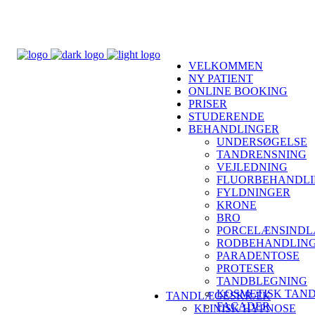
VELKOMMEN
NY PATIENT
ONLINE BOOKING
PRISER
STUDERENDE
BEHANDLINGER
UNDERSØGELSE
TANDRENSNING
VEJLEDNING
FLUORBEHANDL
FYLDNINGER
KRONE
BRO
PORCELÆNSINDL
RODBEHANDLIN
PARADENTOSE
PROTESER
TANDBLEGNING
KOSMETISK TAN
TANDLÆGESKRÆK
FACADER
KLINISK HYPNOSE