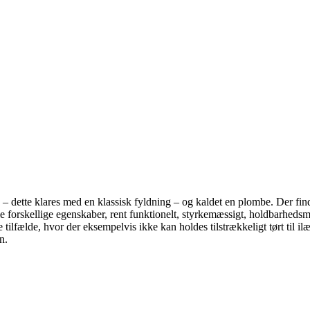
ne – dette klares med en klassisk fyldning – og kaldet en plombe. Der find
 forskellige egenskaber, rent funktionelt, styrkemæssigt, holdbarhedsmæ
 tilfælde, hvor der eksempelvis ikke kan holdes tilstrækkeligt tørt til 
n.