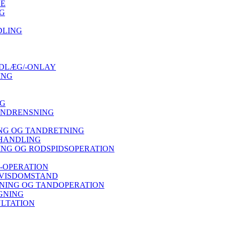
SE
G
DLING
DLÆG/-ONLAY
ING
NG
ANDRENSNING
NG OG TANDRETNING
HANDLING
NG OG RODSPIDSOPERATION
-OPERATION
 VISDOMSTAND
ING OG TANDOPERATION
GNING
LTATION