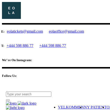
eolatickets@gmail.com
eolaoffice@gmail.com
E:
+444 598 886 77
+444 598 886 77
T:
We’ re On Instagram:
Follow Us:
VELKOMMEN
NY PATIENT
O