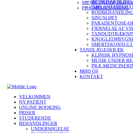
BIDBEHANDLING
MUSIK UNDER BEHA
IMPLANTATBEHA
PRÆ-MEDICINERING
RODBEHANDLING
SINUSLØFT
PARADENTOSE-O
FJERNELSE AF V
TANDUDTRÆKNIN
KNOGLEOPBYGN
SMERTEKONSULT
TANDLÆGESKRÆK
KLINISK HYPNOS
MUSIK UNDER B
PRÆ-MEDICINERI
MØD OS
KONTAKT
VELKOMMEN
NY PATIENT
ONLINE BOOKING
PRISER
STUDERENDE
BEHANDLINGER
UNDERSØGELSE