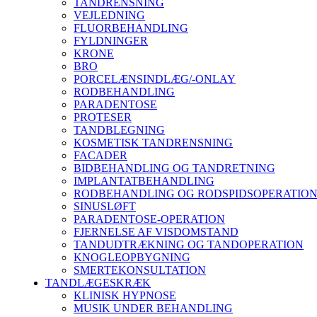
TANDRENSNING
VEJLEDNING
FLUORBEHANDLING
FYLDNINGER
KRONE
BRO
PORCELÆNSINDLÆG/-ONLAY
RODBEHANDLING
PARADENTOSE
PROTESER
TANDBLEGNING
KOSMETISK TANDRENSNING
FACADER
BIDBEHANDLING OG TANDRETNING
IMPLANTATBEHANDLING
RODBEHANDLING OG RODSPIDSOPERATIO
SINUSLØFT
PARADENTOSE-OPERATION
FJERNELSE AF VISDOMSTAND
TANDUDTRÆKNING OG TANDOPERATION
KNOGLEOPBYGNING
SMERTEKONSULTATION
TANDLÆGESKRÆK
KLINISK HYPNOSE
MUSIK UNDER BEHANDLING