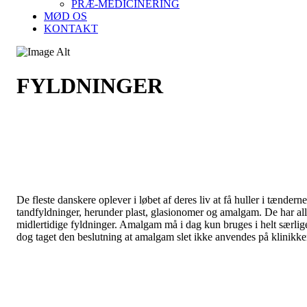
PRÆ-MEDICINERING
MØD OS
KONTAKT
FYLDNINGER
De fleste danskere oplever i løbet af deres liv at få huller i tænder
tandfyldninger, herunder plast, glasionomer og amalgam. De har alle
midlertidige fyldninger. Amalgam må i dag kun bruges i helt særlige
dog taget den beslutning at amalgam slet ikke anvendes på klinikke