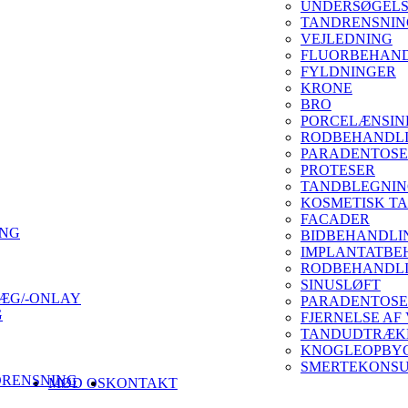
UNDERSØGEL
TANDRENSNIN
VEJLEDNING
FLUORBEHAN
FYLDNINGER
KRONE
BRO
PORCELÆNSIN
RODBEHANDL
PARADENTOSE
PROTESER
TANDBLEGNI
KOSMETISK T
FACADER
ING
BIDBEHANDLI
IMPLANTATBE
RODBEHANDLI
SINUSLØFT
ÆG/-ONLAY
PARADENTOSE
G
FJERNELSE AF
TANDUDTRÆKN
KNOGLEOPBY
SMERTEKONSU
DRENSNING
MØD OS
KONTAKT