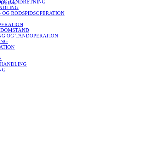
 OG TANDRETNING
NDLING
NDLING
 OG RODSPIDSOPERATION
PERATION
ISDOMSTAND
G OG TANDOPERATION
ING
ATION
E
EHANDLING
NG