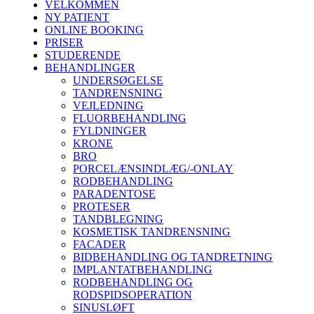
VELKOMMEN
NY PATIENT
ONLINE BOOKING
PRISER
STUDERENDE
BEHANDLINGER
UNDERSØGELSE
TANDRENSNING
VEJLEDNING
FLUORBEHANDLING
FYLDNINGER
KRONE
BRO
PORCELÆNSINDLÆG/-ONLAY
RODBEHANDLING
PARADENTOSE
PROTESER
TANDBLEGNING
KOSMETISK TANDRENSNING
FACADER
BIDBEHANDLING OG TANDRETNING
IMPLANTATBEHANDLING
RODBEHANDLING OG
RODSPIDSOPERATION
SINUSLØFT