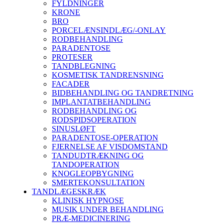
FYLDNINGER
KRONE
BRO
PORCELÆNSINDLÆG/-ONLAY
RODBEHANDLING
PARADENTOSE
PROTESER
TANDBLEGNING
KOSMETISK TANDRENSNING
FACADER
BIDBEHANDLING OG TANDRETNING
IMPLANTATBEHANDLING
RODBEHANDLING OG
RODSPIDSOPERATION
SINUSLØFT
PARADENTOSE-OPERATION
FJERNELSE AF VISDOMSTAND
TANDUDTRÆKNING OG
TANDOPERATION
KNOGLEOPBYGNING
SMERTEKONSULTATION
TANDLÆGESKRÆK
KLINISK HYPNOSE
MUSIK UNDER BEHANDLING
PRÆ-MEDICINERING