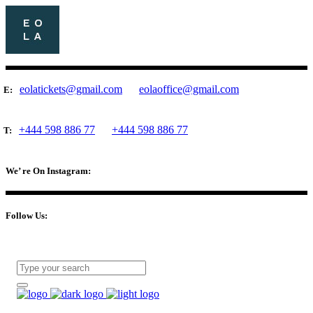
eolatickets@gmail.com
eolaoffice@gmail.com
E:
+444 598 886 77
+444 598 886 77
T:
We’ re On Instagram:
Follow Us: