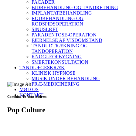
FACADER
BIDBEHANDLING OG TANDRETNING
IMPLANTATBEHANDLING
RODBEHANDLING OG
RODSPIDSOPERATION
SINUSLØFT
PARADENTOSE-OPERATION
FJERNELSE AF VISDOMSTAND
TANDUDTRÆKNING OG
TANDOPERATION
KNOGLEOPBYGNING
SMERTEKONSULTATION
TANDLÆGESKRÆK
KLINISK HYPNOSE
MUSIK UNDER BEHANDLING
PRÆ-MEDICINERING
MØD OS
KONTAKT
Comming To Your Address
Pop Culture