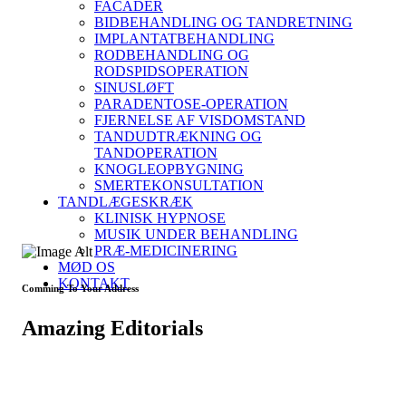
FACADER
BIDBEHANDLING OG TANDRETNING
IMPLANTATBEHANDLING
RODBEHANDLING OG
RODSPIDSOPERATION
SINUSLØFT
PARADENTOSE-OPERATION
FJERNELSE AF VISDOMSTAND
TANDUDTRÆKNING OG
TANDOPERATION
KNOGLEOPBYGNING
SMERTEKONSULTATION
TANDLÆGESKRÆK
KLINISK HYPNOSE
MUSIK UNDER BEHANDLING
PRÆ-MEDICINERING
MØD OS
KONTAKT
Comming To Your Address
Amazing Editorials