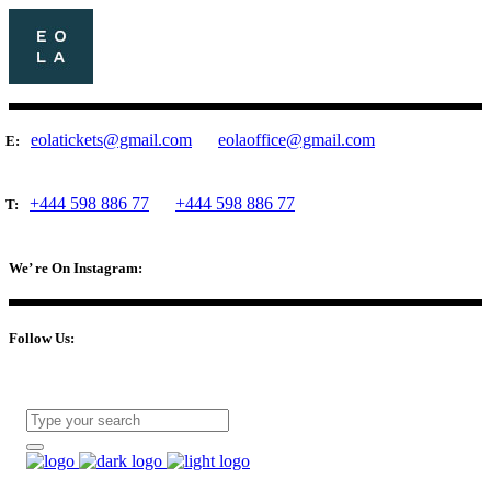
eolatickets@gmail.com
eolaoffice@gmail.com
E:
+444 598 886 77
+444 598 886 77
T:
We’ re On Instagram:
Follow Us: