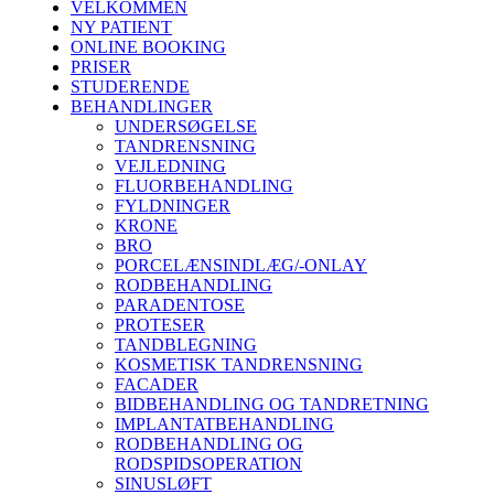
VELKOMMEN
NY PATIENT
ONLINE BOOKING
PRISER
STUDERENDE
BEHANDLINGER
UNDERSØGELSE
TANDRENSNING
VEJLEDNING
FLUORBEHANDLING
FYLDNINGER
KRONE
BRO
PORCELÆNSINDLÆG/-ONLAY
RODBEHANDLING
PARADENTOSE
PROTESER
TANDBLEGNING
KOSMETISK TANDRENSNING
FACADER
BIDBEHANDLING OG TANDRETNING
IMPLANTATBEHANDLING
RODBEHANDLING OG
RODSPIDSOPERATION
SINUSLØFT