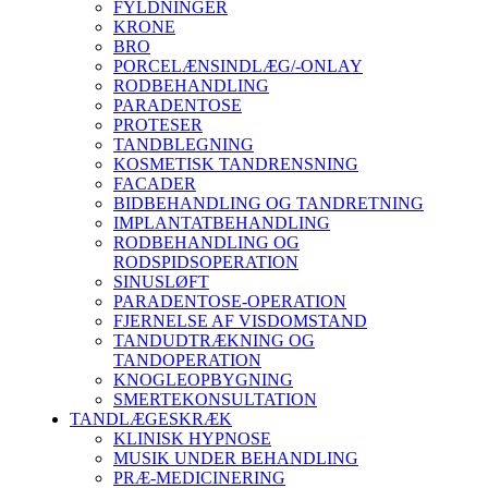
FYLDNINGER
KRONE
BRO
PORCELÆNSINDLÆG/-ONLAY
RODBEHANDLING
PARADENTOSE
PROTESER
TANDBLEGNING
KOSMETISK TANDRENSNING
FACADER
BIDBEHANDLING OG TANDRETNING
IMPLANTATBEHANDLING
RODBEHANDLING OG
RODSPIDSOPERATION
SINUSLØFT
PARADENTOSE-OPERATION
FJERNELSE AF VISDOMSTAND
TANDUDTRÆKNING OG
TANDOPERATION
KNOGLEOPBYGNING
SMERTEKONSULTATION
TANDLÆGESKRÆK
KLINISK HYPNOSE
MUSIK UNDER BEHANDLING
PRÆ-MEDICINERING