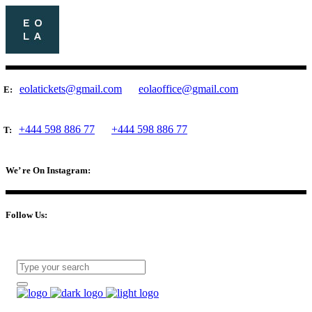
eolatickets@gmail.com
eolaoffice@gmail.com
E:
+444 598 886 77
+444 598 886 77
T:
We’ re On Instagram:
Follow Us: