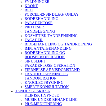
FYLDNINGER
KRONE
BRO
PORCELÆNSINDLÆG/-ONLAY
RODBEHANDLING
PARADENTOSE
PROTESER
TANDBLEGNING
KOSMETISK TANDRENSNING
FACADER
BIDBEHANDLING OG TANDRETNING
IMPLANTATBEHANDLING
RODBEHANDLING OG
RODSPIDSOPERATION
SINUSLØFT
PARADENTOSE-OPERATION
FJERNELSE AF VISDOMSTAND
TANDUDTRÆKNING OG
TANDOPERATION
KNOGLEOPBYGNING
SMERTEKONSULTATION
TANDLÆGESKRÆK
KLINISK HYPNOSE
MUSIK UNDER BEHANDLING
PRÆ-MEDICINERING