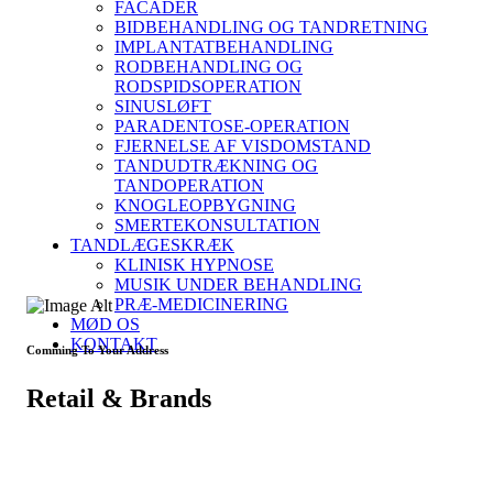
FACADER
BIDBEHANDLING OG TANDRETNING
IMPLANTATBEHANDLING
RODBEHANDLING OG
RODSPIDSOPERATION
SINUSLØFT
PARADENTOSE-OPERATION
FJERNELSE AF VISDOMSTAND
TANDUDTRÆKNING OG
TANDOPERATION
KNOGLEOPBYGNING
SMERTEKONSULTATION
TANDLÆGESKRÆK
KLINISK HYPNOSE
MUSIK UNDER BEHANDLING
PRÆ-MEDICINERING
MØD OS
KONTAKT
Comming To Your Address
Retail & Brands