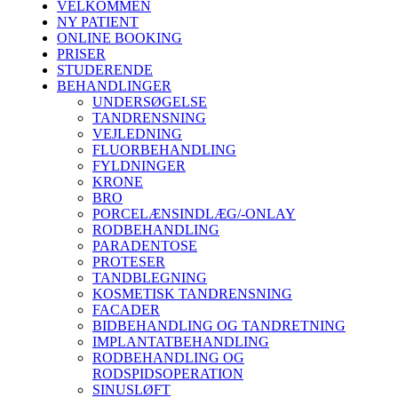
VELKOMMEN
NY PATIENT
ONLINE BOOKING
PRISER
STUDERENDE
BEHANDLINGER
UNDERSØGELSE
TANDRENSNING
VEJLEDNING
FLUORBEHANDLING
FYLDNINGER
KRONE
BRO
PORCELÆNSINDLÆG/-ONLAY
RODBEHANDLING
PARADENTOSE
PROTESER
TANDBLEGNING
KOSMETISK TANDRENSNING
FACADER
BIDBEHANDLING OG TANDRETNING
IMPLANTATBEHANDLING
RODBEHANDLING OG
RODSPIDSOPERATION
SINUSLØFT