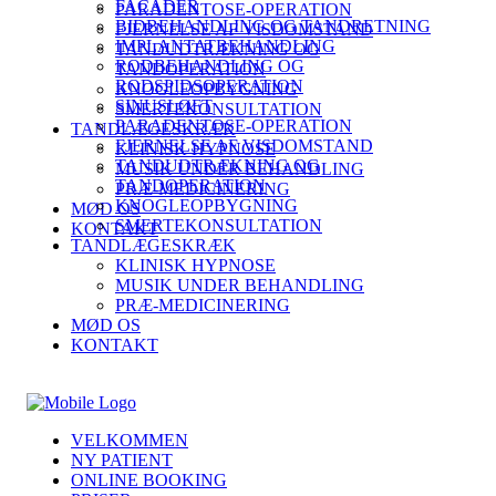
FACADER
PARADENTOSE-OPERATION
BIDBEHANDLING OG TANDRETNING
FJERNELSE AF VISDOMSTAND
IMPLANTATBEHANDLING
TANDUDTRÆKNING OG
RODBEHANDLING OG
TANDOPERATION
RODSPIDSOPERATION
KNOGLEOPBYGNING
SINUSLØFT
SMERTEKONSULTATION
PARADENTOSE-OPERATION
TANDLÆGESKRÆK
FJERNELSE AF VISDOMSTAND
KLINISK HYPNOSE
TANDUDTRÆKNING OG
MUSIK UNDER BEHANDLING
TANDOPERATION
PRÆ-MEDICINERING
KNOGLEOPBYGNING
MØD OS
SMERTEKONSULTATION
KONTAKT
TANDLÆGESKRÆK
KLINISK HYPNOSE
MUSIK UNDER BEHANDLING
PRÆ-MEDICINERING
MØD OS
KONTAKT
VELKOMMEN
NY PATIENT
ONLINE BOOKING