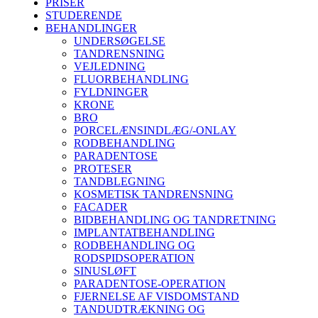
PRISER
STUDERENDE
BEHANDLINGER
UNDERSØGELSE
TANDRENSNING
VEJLEDNING
FLUORBEHANDLING
FYLDNINGER
KRONE
BRO
PORCELÆNSINDLÆG/-ONLAY
RODBEHANDLING
PARADENTOSE
PROTESER
TANDBLEGNING
KOSMETISK TANDRENSNING
FACADER
BIDBEHANDLING OG TANDRETNING
IMPLANTATBEHANDLING
RODBEHANDLING OG
RODSPIDSOPERATION
SINUSLØFT
PARADENTOSE-OPERATION
FJERNELSE AF VISDOMSTAND
TANDUDTRÆKNING OG