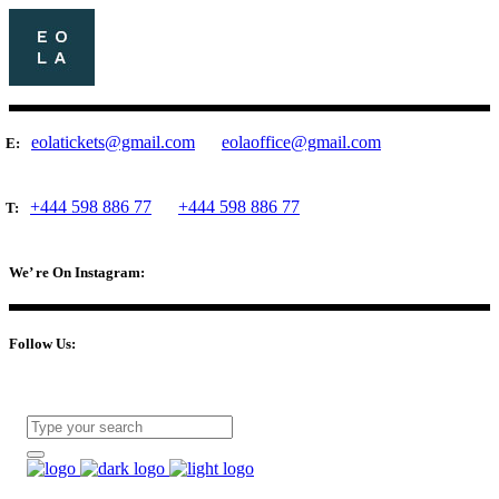
eolatickets@gmail.com
eolaoffice@gmail.com
E:
+444 598 886 77
+444 598 886 77
T:
We’ re On Instagram:
Follow Us: