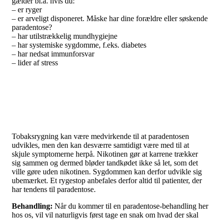
gælder bl.a. hvis du:
– er ryger
– er arveligt disponeret. Måske har dine forældre eller søskende
paradentose?
– har utilstrækkelig mundhygiejne
– har systemiske sygdomme, f.eks. diabetes
– har nedsat immunforsvar
– lider af stress
Tobaksrygning kan være medvirkende til at paradentosen
udvikles, men den kan desværre samtidigt være med til at
skjule symptomerne herpå. Nikotinen gør at karrene trækker
sig sammen og dermed bløder tandkødet ikke så let, som det
ville gøre uden nikotinen. Sygdommen kan derfor udvikle sig
ubemærket. Et rygestop anbefales derfor altid til patienter, der
har tendens til paradentose.
Behandling:
Når du kommer til en paradentose-behandling her
hos os, vil vil naturligvis først tage en snak om hvad der skal