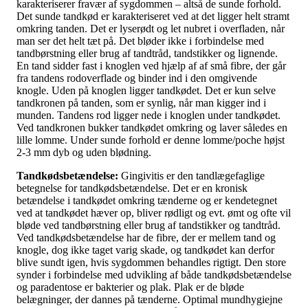
karakteriserer fravær af sygdommen – altså de sunde forhold.
Det sunde tandkød er karakteriseret ved at det ligger helt stramt
omkring tanden. Det er lyserødt og let nubret i overfladen, når
man ser det helt tæt på. Det bløder ikke i forbindelse med
tandbørstning eller brug af tandtråd, tandstikker og lignende.
En tand sidder fast i knoglen ved hjælp af af små fibre, der går
fra tandens rodoverflade og binder ind i den omgivende
knogle. Uden på knoglen ligger tandkødet. Det er kun selve
tandkronen på tanden, som er synlig, når man kigger ind i
munden. Tandens rod ligger nede i knoglen under tandkødet.
Ved tandkronen bukker tandkødet omkring og laver således en
lille lomme. Under sunde forhold er denne lomme/poche højst
2-3 mm dyb og uden blødning.
Tandkødsbetændelse:
Gingivitis er den tandlægefaglige
betegnelse for tandkødsbetændelse. Det er en kronisk
betændelse i tandkødet omkring tænderne og er kendetegnet
ved at tandkødet hæver op, bliver rødligt og evt. ømt og ofte vil
bløde ved tandbørstning eller brug af tandstikker og tandtråd.
Ved tandkødsbetændelse har de fibre, der er mellem tand og
knogle, dog ikke taget varig skade, og tandkødet kan derfor
blive sundt igen, hvis sygdommen behandles rigtigt. Den store
synder i forbindelse med udvikling af både tandkødsbetændelse
og paradentose er bakterier og plak. Plak er de bløde
belægninger, der dannes på tænderne. Optimal mundhygiejne