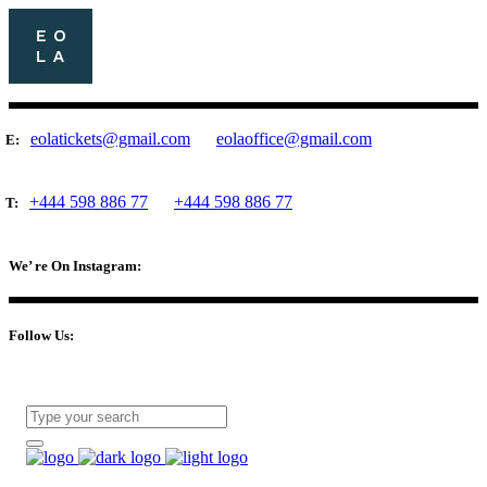
eolatickets@gmail.com
eolaoffice@gmail.com
E:
+444 598 886 77
+444 598 886 77
T:
We’ re On Instagram:
Follow Us: