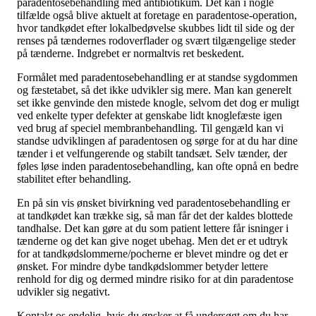
paradentosebehandling med antibiotikum. Det kan i nogle
tilfælde også blive aktuelt at foretage en paradentose-operation,
hvor tandkødet efter lokalbedøvelse skubbes lidt til side og der
renses på tændernes rodoverflader og svært tilgængelige steder
på tænderne. Indgrebet er normaltvis ret beskedent.
Formålet med paradentosebehandling er at standse sygdommen
og fæstetabet, så det ikke udvikler sig mere. Man kan generelt
set ikke genvinde den mistede knogle, selvom det dog er muligt
ved enkelte typer defekter at genskabe lidt knoglefæste igen
ved brug af speciel membranbehandling. Til gengæld kan vi
standse udviklingen af paradentosen og sørge for at du har dine
tænder i et velfungerende og stabilt tandsæt. Selv tænder, der
føles løse inden paradentosebehandling, kan ofte opnå en bedre
stabilitet efter behandling.
En på sin vis ønsket bivirkning ved paradentosebehandling er
at tandkødet kan trække sig, så man får det der kaldes blottede
tandhalse. Det kan gøre at du som patient lettere får isninger i
tænderne og det kan give noget ubehag. Men det er et udtryk
for at tandkødslommerne/pocherne er blevet mindre og det er
ønsket. For mindre dybe tandkødslommer betyder lettere
renhold for dig og dermed mindre risiko for at din paradentose
udvikler sig negativt.
Kontakt os endelig, hvis du ønsker at få undersøgt om du har