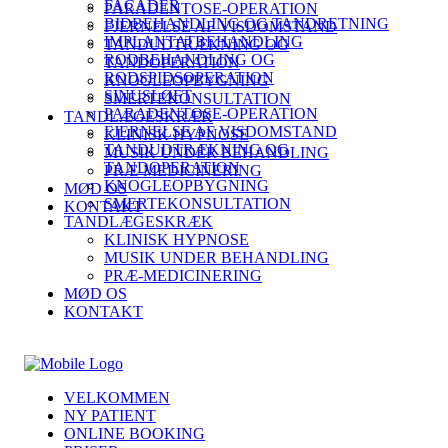
FACADER
PARADENTOSE-OPERATION
BIDBEHANDLING OG TANDRETNING
FJERNELSE AF VISDOMSTAND
IMPLANTATBEHANDLING
TANDUDTRÆKNING OG
RODBEHANDLING OG
TANDOPERATION
RODSPIDSOPERATION
KNOGLEOPBYGNING
SINUSLØFT
SMERTEKONSULTATION
PARADENTOSE-OPERATION
TANDLÆGESKRÆK
FJERNELSE AF VISDOMSTAND
KLINISK HYPNOSE
TANDUDTRÆKNING OG
MUSIK UNDER BEHANDLING
TANDOPERATION
PRÆ-MEDICINERING
KNOGLEOPBYGNING
MØD OS
SMERTEKONSULTATION
KONTAKT
TANDLÆGESKRÆK
KLINISK HYPNOSE
MUSIK UNDER BEHANDLING
PRÆ-MEDICINERING
MØD OS
KONTAKT
VELKOMMEN
NY PATIENT
ONLINE BOOKING