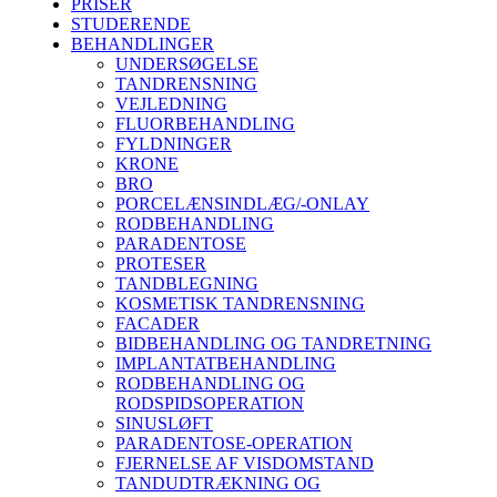
PRISER
STUDERENDE
BEHANDLINGER
UNDERSØGELSE
TANDRENSNING
VEJLEDNING
FLUORBEHANDLING
FYLDNINGER
KRONE
BRO
PORCELÆNSINDLÆG/-ONLAY
RODBEHANDLING
PARADENTOSE
PROTESER
TANDBLEGNING
KOSMETISK TANDRENSNING
FACADER
BIDBEHANDLING OG TANDRETNING
IMPLANTATBEHANDLING
RODBEHANDLING OG
RODSPIDSOPERATION
SINUSLØFT
PARADENTOSE-OPERATION
FJERNELSE AF VISDOMSTAND
TANDUDTRÆKNING OG