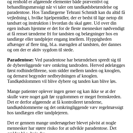
og renhold er afgørende elementer både præventivt og
behandlingsmæssigt når vi taler om tandkødsbetændelse og
paradentose. Hos Tandlægerne Tehrani Schmidt kan du altid få
vejledning i, hvilke hjælpemidler, der er bedst til lige netop dit
tandsæt og instruktion i hvordan du skal gøre. Ud over din
egen indsats hjemme er det for de fleste mennesker nødvendigt
at få renset tænderne fri for tandsten og belægninger hos en
tandlæge eller tandplejer engang imellem. Hyppigheden
afhænger af flere ting, bl.a. mængden af tandsten, der dannes
og om der er aktiv sygdom til stede.
Paradentose:
Ved paradentose har betændelsen spredt sig til
de dybereliggende væv omkring tandroden. Herved ødelægges
først rodhindefibrene, som sidder mellem tanden og knoglen,
og dernæst begynder nedbrydningen af knoglen.
Tandkødslommen vil blive dybere og tanden kan blive løs.
Mange patienter oplever ingen gener og kan ikke se at der
skulle være noget galt før sygdommen er meget fremskreden.
Det er derfor afgørende at få kontrolleret tænderne,
tandkødslommerne og det omkringliggende væv regelmæssigt
hos tandlægen eller tandplejeren.
Det er gennem mange undersøgelser blevet påvist at nogle
mennesker har større risiko for at udvikle paradentose. Det