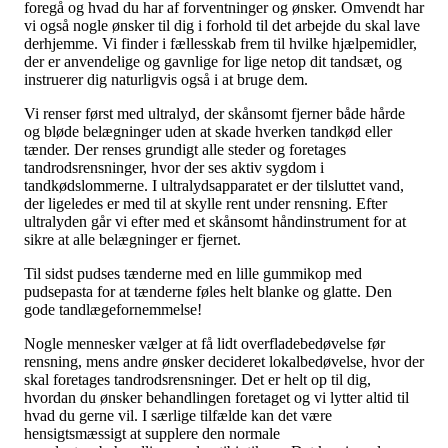
foregå og hvad du har af forventninger og ønsker. Omvendt har
vi også nogle ønsker til dig i forhold til det arbejde du skal lave
derhjemme. Vi finder i fællesskab frem til hvilke hjælpemidler,
der er anvendelige og gavnlige for lige netop dit tandsæt, og
instruerer dig naturligvis også i at bruge dem.
Vi renser først med ultralyd, der skånsomt fjerner både hårde
og bløde belægninger uden at skade hverken tandkød eller
tænder. Der renses grundigt alle steder og foretages
tandrodsrensninger, hvor der ses aktiv sygdom i
tandkødslommerne. I ultralydsapparatet er der tilsluttet vand,
der ligeledes er med til at skylle rent under rensning. Efter
ultralyden går vi efter med et skånsomt håndinstrument for at
sikre at alle belægninger er fjernet.
Til sidst pudses tænderne med en lille gummikop med
pudsepasta for at tænderne føles helt blanke og glatte. Den
gode tandlægefornemmelse!
Nogle mennesker vælger at få lidt overfladebedøvelse før
rensning, mens andre ønsker decideret lokalbedøvelse, hvor der
skal foretages tandrodsrensninger. Det er helt op til dig,
hvordan du ønsker behandlingen foretaget og vi lytter altid til
hvad du gerne vil. I særlige tilfælde kan det være
hensigtsmæssigt at supplere den normale