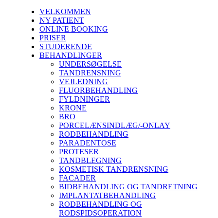
VELKOMMEN
NY PATIENT
ONLINE BOOKING
PRISER
STUDERENDE
BEHANDLINGER
UNDERSØGELSE
TANDRENSNING
VEJLEDNING
FLUORBEHANDLING
FYLDNINGER
KRONE
BRO
PORCELÆNSINDLÆG/-ONLAY
RODBEHANDLING
PARADENTOSE
PROTESER
TANDBLEGNING
KOSMETISK TANDRENSNING
FACADER
BIDBEHANDLING OG TANDRETNING
IMPLANTATBEHANDLING
RODBEHANDLING OG
RODSPIDSOPERATION