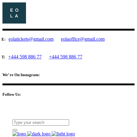
eolatickets@gmail.com
eolaoffice@gmail.com
E:
+444 598 886 77
+444 598 886 77
T:
We’ re On Instagram:
Follow Us: