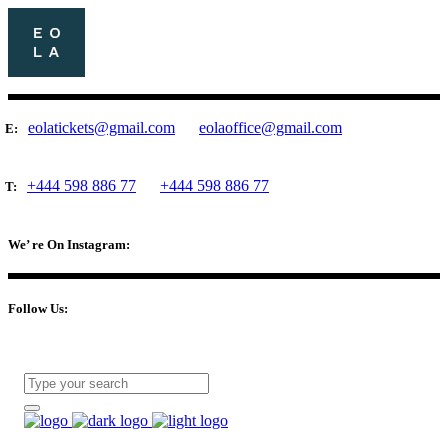
eolatickets@gmail.com
eolaoffice@gmail.com
E:
+444 598 886 77
+444 598 886 77
T:
We’ re On Instagram:
Follow Us: