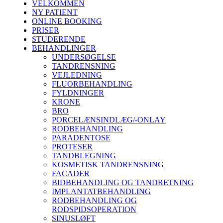
VELKOMMEN
NY PATIENT
ONLINE BOOKING
PRISER
STUDERENDE
BEHANDLINGER
UNDERSØGELSE
TANDRENSNING
VEJLEDNING
FLUORBEHANDLING
FYLDNINGER
KRONE
BRO
PORCELÆNSINDLÆG/-ONLAY
RODBEHANDLING
PARADENTOSE
PROTESER
TANDBLEGNING
KOSMETISK TANDRENSNING
FACADER
BIDBEHANDLING OG TANDRETNING
IMPLANTATBEHANDLING
RODBEHANDLING OG
RODSPIDSOPERATION
SINUSLØFT