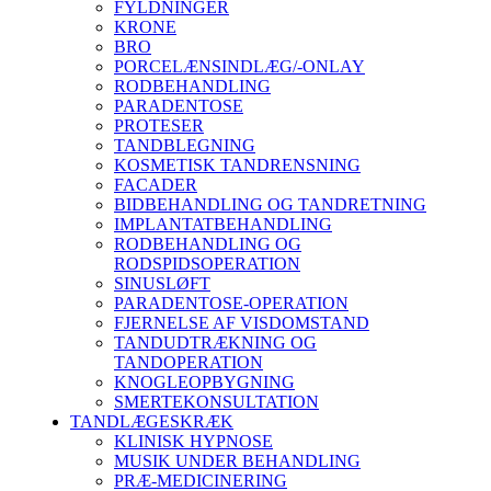
FYLDNINGER
KRONE
BRO
PORCELÆNSINDLÆG/-ONLAY
RODBEHANDLING
PARADENTOSE
PROTESER
TANDBLEGNING
KOSMETISK TANDRENSNING
FACADER
BIDBEHANDLING OG TANDRETNING
IMPLANTATBEHANDLING
RODBEHANDLING OG
RODSPIDSOPERATION
SINUSLØFT
PARADENTOSE-OPERATION
FJERNELSE AF VISDOMSTAND
TANDUDTRÆKNING OG
TANDOPERATION
KNOGLEOPBYGNING
SMERTEKONSULTATION
TANDLÆGESKRÆK
KLINISK HYPNOSE
MUSIK UNDER BEHANDLING
PRÆ-MEDICINERING