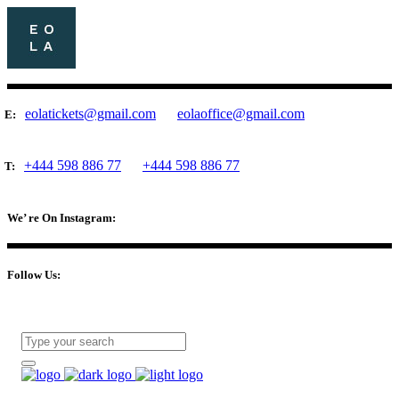
eolatickets@gmail.com
eolaoffice@gmail.com
E:
+444 598 886 77
+444 598 886 77
T:
We’ re On Instagram:
Follow Us: