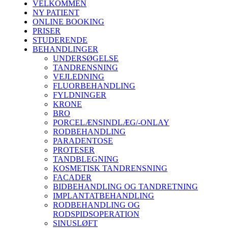
VELKOMMEN
NY PATIENT
ONLINE BOOKING
PRISER
STUDERENDE
BEHANDLINGER
UNDERSØGELSE
TANDRENSNING
VEJLEDNING
FLUORBEHANDLING
FYLDNINGER
KRONE
BRO
PORCELÆNSINDLÆG/-ONLAY
RODBEHANDLING
PARADENTOSE
PROTESER
TANDBLEGNING
KOSMETISK TANDRENSNING
FACADER
BIDBEHANDLING OG TANDRETNING
IMPLANTATBEHANDLING
RODBEHANDLING OG
RODSPIDSOPERATION
SINUSLØFT