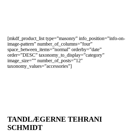
[mkdf_product_list type=”masonry” info_position=”info-on-
image-pattern” number_of_columns=”four”
space_between_items=”normal” orderby=”date”
order=”DESC” taxonomy_to_display=”category”
image_size=”” number_of_posts=”12″
taxonomy_values=”accessories”]
TANDLÆGERNE TEHRANI
SCHMIDT