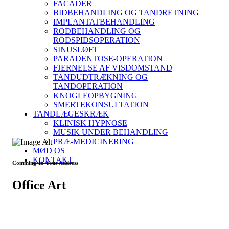
FACADER
BIDBEHANDLING OG TANDRETNING
IMPLANTATBEHANDLING
RODBEHANDLING OG
RODSPIDSOPERATION
SINUSLØFT
PARADENTOSE-OPERATION
FJERNELSE AF VISDOMSTAND
TANDUDTRÆKNING OG
TANDOPERATION
KNOGLEOPBYGNING
SMERTEKONSULTATION
TANDLÆGESKRÆK
KLINISK HYPNOSE
MUSIK UNDER BEHANDLING
PRÆ-MEDICINERING
MØD OS
KONTAKT
Comming To Your Address
Office Art