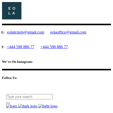
eolatickets@gmail.com
eolaoffice@gmail.com
E:
+444 598 886 77
+444 598 886 77
T:
We’ re On Instagram:
Follow Us: