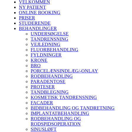
VELKOMMEN
NY PATIENT
ONLINE BOOKING
PRISER
STUDERENDE
BEHANDLINGER
UNDERSØGELSE
TANDRENSNING
VEJLEDNING
FLUORBEHANDLING
FYLDNINGER
KRONE
BRO
PORCELÆNSINDLÆG/-ONLAY
RODBEHANDLING
PARADENTOSE
PROTESER
TANDBLEGNING
KOSMETISK TANDRENSNING
FACADER
BIDBEHANDLING OG TANDRETNING
IMPLANTATBEHANDLING
RODBEHANDLING OG
RODSPIDSOPERATION
SINUSLØFT