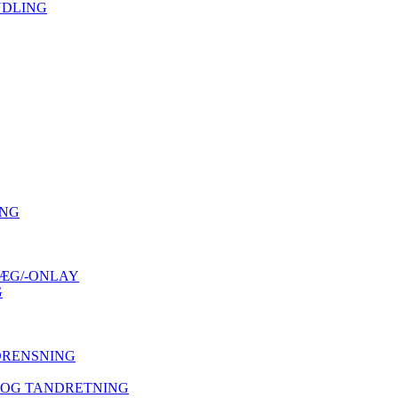
NDLING
ING
ÆG/-ONLAY
G
DRENSNING
 OG TANDRETNING