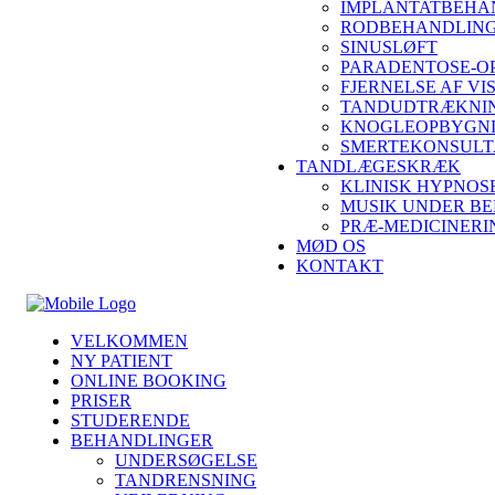
IMPLANTATBEHA
RODBEHANDLING
SINUSLØFT
PARADENTOSE-O
FJERNELSE AF V
TANDUDTRÆKNIN
KNOGLEOPBYGN
SMERTEKONSULT
TANDLÆGESKRÆK
KLINISK HYPNOS
MUSIK UNDER B
PRÆ-MEDICINERI
MØD OS
KONTAKT
VELKOMMEN
NY PATIENT
ONLINE BOOKING
PRISER
STUDERENDE
BEHANDLINGER
UNDERSØGELSE
TANDRENSNING