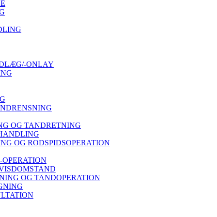
SE
G
DLING
DLÆG/-ONLAY
ING
NG
ANDRENSNING
NG OG TANDRETNING
HANDLING
NG OG RODSPIDSOPERATION
-OPERATION
 VISDOMSTAND
ING OG TANDOPERATION
GNING
LTATION