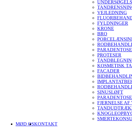
UNDERSØGEL
TANDRENSNIN
VEJLEDNING
FLUORBEHAN
FYLDNINGER
KRONE
BRO
PORCELÆNSIN
RODBEHANDL
PARADENTOSE
PROTESER
TANDBLEGNI
KOSMETISK T
FACADER
BIDBEHANDLI
IMPLANTATBE
RODBEHANDLI
SINUSLØFT
PARADENTOSE
FJERNELSE AF
TANDUDTRÆKN
KNOGLEOPBY
SMERTEKONSU
MØD OS
KONTAKT