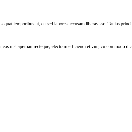
quat temporibus ut, cu sed labores accusam liberavisse. Tantas princip
u eos nisl apeirian recteque, electram efficiendi et vim, cu commodo dicere