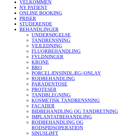
VELKOMMEN
NY PATIENT
ONLINE BOOKING
PRISER
STUDERENDE
BEHANDLINGER
UNDERSØGELSE
TANDRENSNING
VEJLEDNING
FLUORBEHANDLING
FYLDNINGER
KRONE
BRO
PORCELÆNSINDLÆG/-ONLAY
RODBEHANDLING
PARADENTOSE
PROTESER
TANDBLEGNING
KOSMETISK TANDRENSNING
FACADER
BIDBEHANDLING OG TANDRETNING
IMPLANTATBEHANDLING
RODBEHANDLING OG
RODSPIDSOPERATION
SINUSLØFT