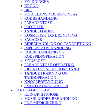
FYLDNINGER
KRONE
BRO
PORCELÆNSINDLÆG/-ONLAY
RODBEHANDLING
PARADENTOSE
PROTESER
TANDBLEGNING
KOSMETISK TANDRENSNING
FACADER
BIDBEHANDLING OG TANDRETNING
IMPLANTATBEHANDLING
RODBEHANDLING OG
RODSPIDSOPERATION
SINUSLØFT
PARADENTOSE-OPERATION
FJERNELSE AF VISDOMSTAND
TANDUDTRÆKNING OG
TANDOPERATION
KNOGLEOPBYGNING
SMERTEKONSULTATION
TANDLÆGESKRÆK
KLINISK HYPNOSE
MUSIK UNDER BEHANDLING
PRÆ-MEDICINERING