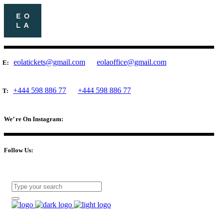
eolatickets@gmail.com
eolaoffice@gmail.com
E:
+444 598 886 77
+444 598 886 77
T:
We’ re On Instagram:
Follow Us: