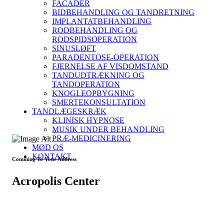
FACADER
BIDBEHANDLING OG TANDRETNING
IMPLANTATBEHANDLING
RODBEHANDLING OG
RODSPIDSOPERATION
SINUSLØFT
PARADENTOSE-OPERATION
FJERNELSE AF VISDOMSTAND
TANDUDTRÆKNING OG
TANDOPERATION
KNOGLEOPBYGNING
SMERTEKONSULTATION
TANDLÆGESKRÆK
KLINISK HYPNOSE
MUSIK UNDER BEHANDLING
PRÆ-MEDICINERING
MØD OS
KONTAKT
Comming To Your Address
Acropolis Center