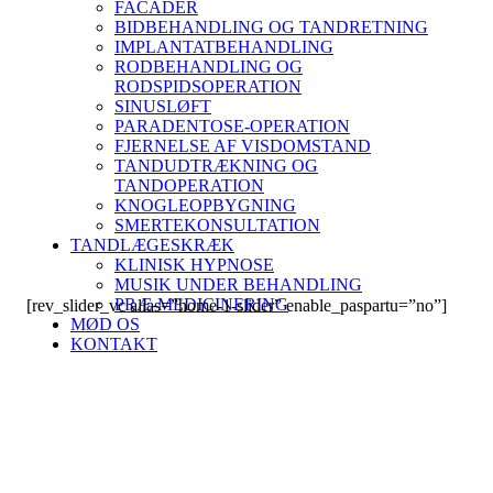
FACADER
BIDBEHANDLING OG TANDRETNING
IMPLANTATBEHANDLING
RODBEHANDLING OG
RODSPIDSOPERATION
SINUSLØFT
PARADENTOSE-OPERATION
FJERNELSE AF VISDOMSTAND
TANDUDTRÆKNING OG
TANDOPERATION
KNOGLEOPBYGNING
SMERTEKONSULTATION
TANDLÆGESKRÆK
KLINISK HYPNOSE
MUSIK UNDER BEHANDLING
PRÆ-MEDICINERING
[rev_slider_vc alias=”home-1-slider” enable_paspartu=”no”]
MØD OS
KONTAKT