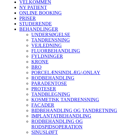
VELKOMMEN
NY PATIENT
ONLINE BOOKING
PRISER
STUDERENDE
BEHANDLINGER
UNDERSØGELSE
TANDRENSNING
VEJLEDNING
FLUORBEHANDLING
FYLDNINGER
KRONE
BRO
PORCELÆNSINDLÆG/-ONLAY
RODBEHANDLING
PARADENTOSE
PROTESER
TANDBLEGNING
KOSMETISK TANDRENSNING
FACADER
BIDBEHANDLING OG TANDRETNING
IMPLANTATBEHANDLING
RODBEHANDLING OG
RODSPIDSOPERATION
SINUSLØFT