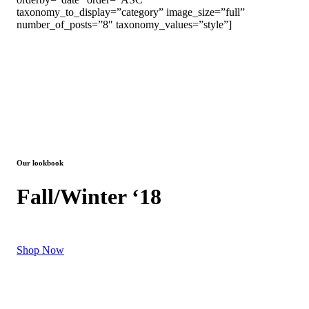
taxonomy_to_display=”category” image_size=”full”
number_of_posts=”8″ taxonomy_values=”style”]
Our lookbook
Fall/Winter ‘18
Shop Now