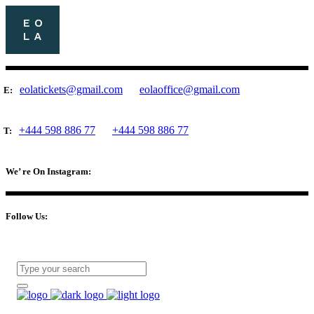
eolatickets@gmail.com
eolaoffice@gmail.com
E:
+444 598 886 77
+444 598 886 77
T:
We’ re On Instagram:
Follow Us: