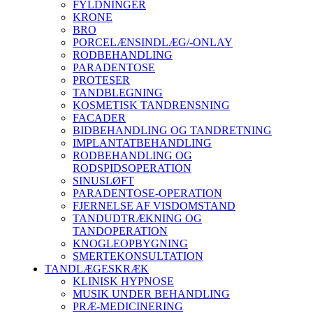
FYLDNINGER
KRONE
BRO
PORCELÆNSINDLÆG/-ONLAY
RODBEHANDLING
PARADENTOSE
PROTESER
TANDBLEGNING
KOSMETISK TANDRENSNING
FACADER
BIDBEHANDLING OG TANDRETNING
IMPLANTATBEHANDLING
RODBEHANDLING OG
RODSPIDSOPERATION
SINUSLØFT
PARADENTOSE-OPERATION
FJERNELSE AF VISDOMSTAND
TANDUDTRÆKNING OG
TANDOPERATION
KNOGLEOPBYGNING
SMERTEKONSULTATION
TANDLÆGESKRÆK
KLINISK HYPNOSE
MUSIK UNDER BEHANDLING
PRÆ-MEDICINERING