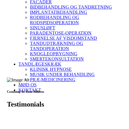
FACADER
BIDBEHANDLING OG TANDRETNING
IMPLANTATBEHANDLING
RODBEHANDLING OG
RODSPIDSOPERATION
SINUSLØFT
PARADENTOSE-OPERATION
FJERNELSE AF VISDOMSTAND
TANDUDTRÆKNING OG
TANDOPERATION
KNOGLEOPBYGNING
SMERTEKONSULTATION
TANDLÆGESKRÆK
KLINISK HYPNOSE
MUSIK UNDER BEHANDLING
PRÆ-MEDICINERING
MØD OS
KONTAKT
Comming To Your Address
Testimonials