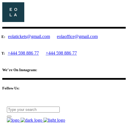
eolatickets@gmail.com
eolaoffice@gmail.com
E:
+444 598 886 77
+444 598 886 77
T:
We’ re On Instagram:
Follow Us: