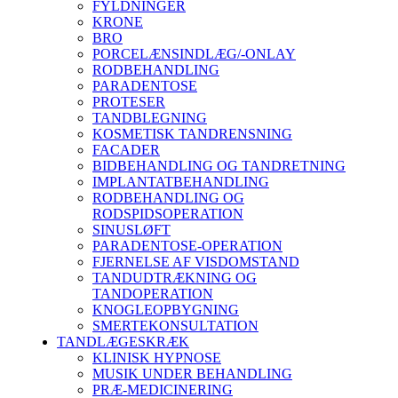
FYLDNINGER
KRONE
BRO
PORCELÆNSINDLÆG/-ONLAY
RODBEHANDLING
PARADENTOSE
PROTESER
TANDBLEGNING
KOSMETISK TANDRENSNING
FACADER
BIDBEHANDLING OG TANDRETNING
IMPLANTATBEHANDLING
RODBEHANDLING OG
RODSPIDSOPERATION
SINUSLØFT
PARADENTOSE-OPERATION
FJERNELSE AF VISDOMSTAND
TANDUDTRÆKNING OG
TANDOPERATION
KNOGLEOPBYGNING
SMERTEKONSULTATION
TANDLÆGESKRÆK
KLINISK HYPNOSE
MUSIK UNDER BEHANDLING
PRÆ-MEDICINERING