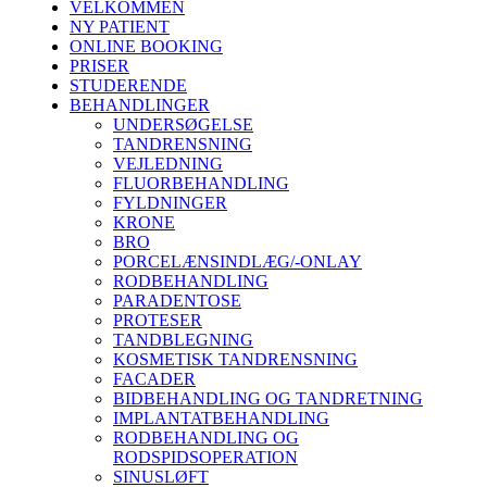
VELKOMMEN
NY PATIENT
ONLINE BOOKING
PRISER
STUDERENDE
BEHANDLINGER
UNDERSØGELSE
TANDRENSNING
VEJLEDNING
FLUORBEHANDLING
FYLDNINGER
KRONE
BRO
PORCELÆNSINDLÆG/-ONLAY
RODBEHANDLING
PARADENTOSE
PROTESER
TANDBLEGNING
KOSMETISK TANDRENSNING
FACADER
BIDBEHANDLING OG TANDRETNING
IMPLANTATBEHANDLING
RODBEHANDLING OG
RODSPIDSOPERATION
SINUSLØFT