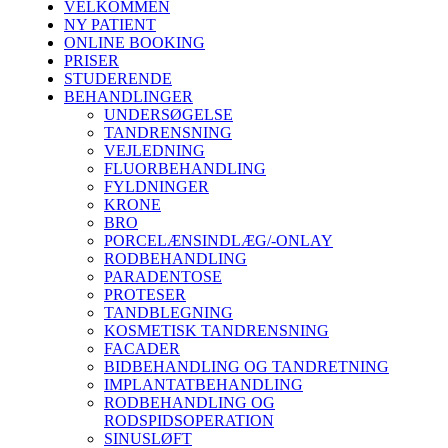
VELKOMMEN
NY PATIENT
ONLINE BOOKING
PRISER
STUDERENDE
BEHANDLINGER
UNDERSØGELSE
TANDRENSNING
VEJLEDNING
FLUORBEHANDLING
FYLDNINGER
KRONE
BRO
PORCELÆNSINDLÆG/-ONLAY
RODBEHANDLING
PARADENTOSE
PROTESER
TANDBLEGNING
KOSMETISK TANDRENSNING
FACADER
BIDBEHANDLING OG TANDRETNING
IMPLANTATBEHANDLING
RODBEHANDLING OG
RODSPIDSOPERATION
SINUSLØFT