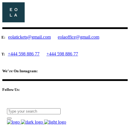
eolatickets@gmail.com
eolaoffice@gmail.com
E:
+444 598 886 77
+444 598 886 77
T:
We’ re On Instagram:
Follow Us: