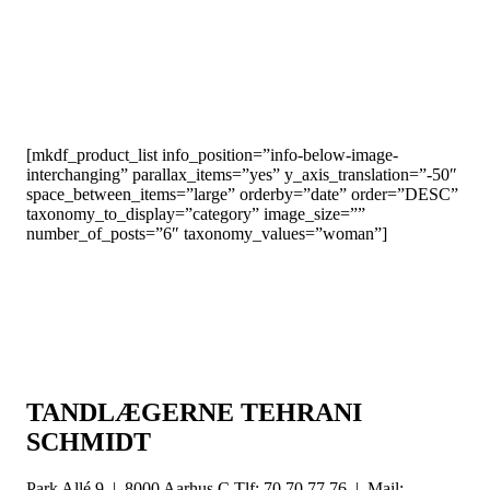
[mkdf_product_list info_position=”info-below-image-
interchanging” parallax_items=”yes” y_axis_translation=”-50″
space_between_items=”large” orderby=”date” order=”DESC”
taxonomy_to_display=”category” image_size=””
number_of_posts=”6″ taxonomy_values=”woman”]
TANDLÆGERNE TEHRANI
SCHMIDT
Park Allé 9 | 8000 Aarhus C Tlf: 70 70 77 76 | Mail: