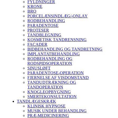
FYLDNINGER
KRONE
BRO
PORCELÆNSINDLÆG/-ONLAY
RODBEHANDLING
PARADENTOSE
PROTESER
TANDBLEGNING
KOSMETISK TANDRENSNING
FACADER
BIDBEHANDLING OG TANDRETNING
IMPLANTATBEHANDLING
RODBEHANDLING OG
RODSPIDSOPERATION
SINUSLØFT
PARADENTOSE-OPERATION
FJERNELSE AF VISDOMSTAND
TANDUDTRÆKNING OG
TANDOPERATION
KNOGLEOPBYGNING
SMERTEKONSULTATION
TANDLÆGESKRÆK
KLINISK HYPNOSE
MUSIK UNDER BEHANDLING
PRÆ-MEDICINERING