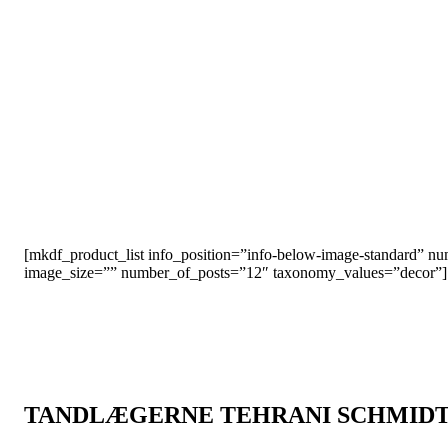
[mkdf_product_list info_position=”info-below-image-standard”
image_size=”” number_of_posts=”12″ taxonomy_values=”decor”]
TANDLÆGERNE TEHRANI SCHMID