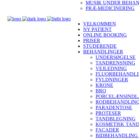
MUSIK UNDER BEHA
PRÆ-MEDICINERING
VELKOMMEN
NY PATIENT
ONLINE BOOKING
PRISER
STUDERENDE
BEHANDLINGER
UNDERSØGELSE
TANDRENSNING
VEJLEDNING
FLUORBEHANDL
FYLDNINGER
KRONE
BRO
PORCELÆNSINDL
RODBEHANDLIN
PARADENTOSE
PROTESER
TANDBLEGNING
KOSMETISK TAN
FACADER
BIDBEHANDLING