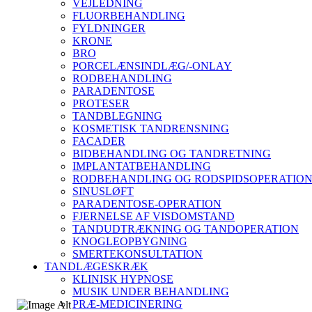
VEJLEDNING
FLUORBEHANDLING
FYLDNINGER
KRONE
BRO
PORCELÆNSINDLÆG/-ONLAY
RODBEHANDLING
PARADENTOSE
PROTESER
TANDBLEGNING
KOSMETISK TANDRENSNING
FACADER
BIDBEHANDLING OG TANDRETNING
IMPLANTATBEHANDLING
RODBEHANDLING OG RODSPIDSOPERATIO
SINUSLØFT
PARADENTOSE-OPERATION
FJERNELSE AF VISDOMSTAND
TANDUDTRÆKNING OG TANDOPERATION
KNOGLEOPBYGNING
SMERTEKONSULTATION
TANDLÆGESKRÆK
KLINISK HYPNOSE
MUSIK UNDER BEHANDLING
PRÆ-MEDICINERING