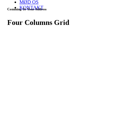
MØD OS
KONTAKT
Comming To Your Address
Four Columns Grid