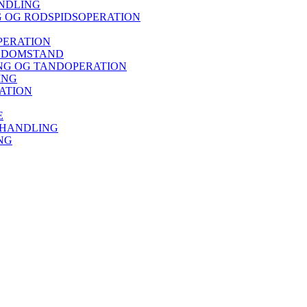
NDLING
 OG RODSPIDSOPERATION
PERATION
ISDOMSTAND
G OG TANDOPERATION
ING
ATION
E
EHANDLING
NG