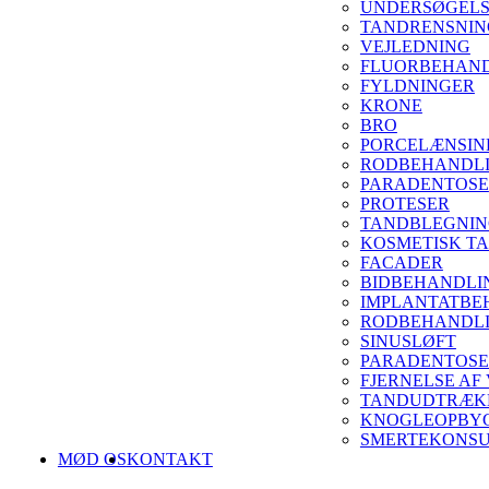
UNDERSØGEL
TANDRENSNIN
VEJLEDNING
FLUORBEHAN
FYLDNINGER
KRONE
BRO
PORCELÆNSIN
RODBEHANDL
PARADENTOSE
PROTESER
TANDBLEGNI
KOSMETISK T
FACADER
BIDBEHANDLI
IMPLANTATBE
RODBEHANDLI
SINUSLØFT
PARADENTOSE
FJERNELSE AF
TANDUDTRÆKN
KNOGLEOPBY
SMERTEKONSU
MØD OS
KONTAKT