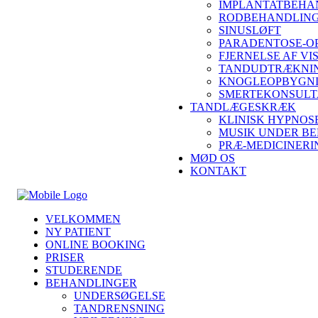
IMPLANTATBEHA
RODBEHANDLING
SINUSLØFT
PARADENTOSE-O
FJERNELSE AF V
TANDUDTRÆKNIN
KNOGLEOPBYGN
SMERTEKONSULT
TANDLÆGESKRÆK
KLINISK HYPNOS
MUSIK UNDER B
PRÆ-MEDICINERI
MØD OS
KONTAKT
VELKOMMEN
NY PATIENT
ONLINE BOOKING
PRISER
STUDERENDE
BEHANDLINGER
UNDERSØGELSE
TANDRENSNING