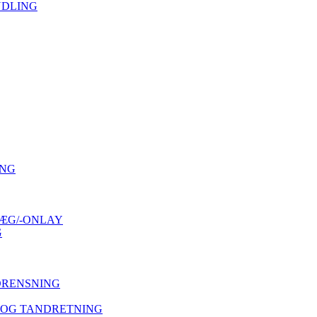
NDLING
ING
ÆG/-ONLAY
G
DRENSNING
 OG TANDRETNING