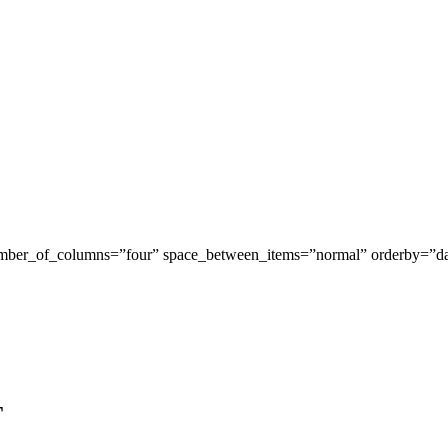
 number_of_columns=”four” space_between_items=”normal” orderby=”
T