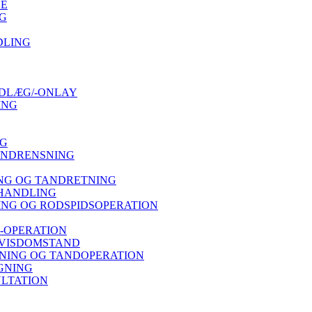
SE
G
DLING
DLÆG/-ONLAY
ING
NG
ANDRENSNING
NG OG TANDRETNING
HANDLING
NG OG RODSPIDSOPERATION
-OPERATION
 VISDOMSTAND
ING OG TANDOPERATION
GNING
LTATION