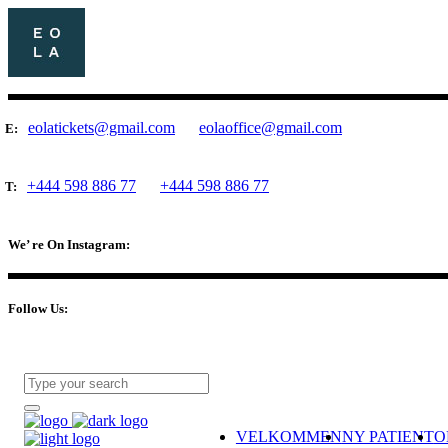
eolatickets@gmail.com
eolaoffice@gmail.com
E:
+444 598 886 77
+444 598 886 77
T:
We’ re On Instagram:
Follow Us:
VELKOMMEN
NY PATIENT
O