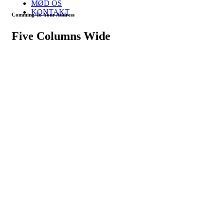
MØD OS
KONTAKT
Comming To Your Address
Five Columns Wide