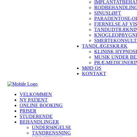
IMPLANTATBEHA
RODBEHANDLING
SINUSLØFT
PARADENTOSE-O
FJERNELSE AF V
TANDUDTRÆKNIN
KNOGLEOPBYGN
SMERTEKONSULT
TANDLÆGESKRÆK
KLINISK HYPNOS
MUSIK UNDER B
PRÆ-MEDICINERI
MØD OS
KONTAKT
VELKOMMEN
NY PATIENT
ONLINE BOOKING
PRISER
STUDERENDE
BEHANDLINGER
UNDERSØGELSE
TANDRENSNING