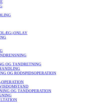
SE
G
DLING
DLÆG/-ONLAY
ING
NG
ANDRENSNING
NG OG TANDRETNING
HANDLING
NG OG RODSPIDSOPERATION
-OPERATION
 VISDOMSTAND
ING OG TANDOPERATION
GNING
LTATION