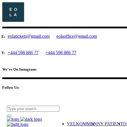
eolatickets@gmail.com
eolaoffice@gmail.com
E:
+444 598 886 77
+444 598 886 77
T:
We’ re On Instagram:
Follow Us:
VELKOMMEN
NY PATIENT
O