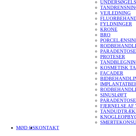
UNDERSØGEL
TANDRENSNIN
VEJLEDNING
FLUORBEHAN
FYLDNINGER
KRONE
BRO
PORCELÆNSIN
RODBEHANDL
PARADENTOSE
PROTESER
TANDBLEGNI
KOSMETISK T
FACADER
BIDBEHANDLI
IMPLANTATBE
RODBEHANDLI
SINUSLØFT
PARADENTOSE
FJERNELSE AF
TANDUDTRÆKN
KNOGLEOPBY
SMERTEKONSU
MØD OS
KONTAKT