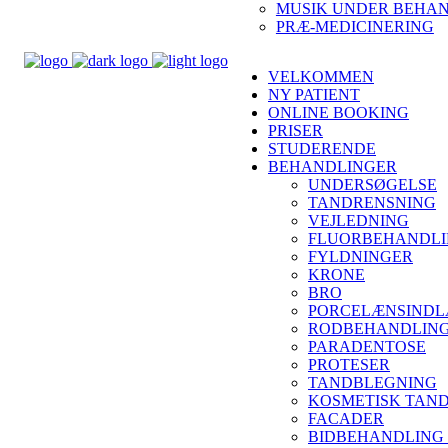
MUSIK UNDER BEHA
PRÆ-MEDICINERING
VELKOMMEN
NY PATIENT
ONLINE BOOKING
PRISER
STUDERENDE
BEHANDLINGER
UNDERSØGELSE
TANDRENSNING
VEJLEDNING
FLUORBEHANDL
FYLDNINGER
KRONE
BRO
PORCELÆNSINDL
RODBEHANDLIN
PARADENTOSE
PROTESER
TANDBLEGNING
KOSMETISK TAN
FACADER
BIDBEHANDLING