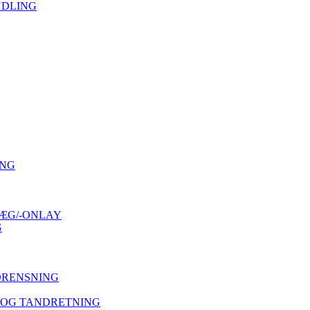
NDLING
ING
ÆG/-ONLAY
G
DRENSNING
 OG TANDRETNING