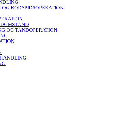
NDLING
 OG RODSPIDSOPERATION
PERATION
ISDOMSTAND
G OG TANDOPERATION
ING
ATION
E
EHANDLING
NG