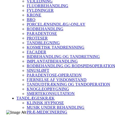
VEJLEDNING
FLUORBEHANDLING
FYLDNINGER
KRONE
BRO
PORCELÆNSINDLÆG/-ONLAY
RODBEHANDLING
PARADENTOSE
PROTESER
TANDBLEGNING
KOSMETISK TANDRENSNING
FACADER
BIDBEHANDLING OG TANDRETNING
IMPLANTATBEHANDLING
RODBEHANDLING OG RODSPIDSOPERATIO
SINUSLØFT
PARADENTOSE-OPERATION
FJERNELSE AF VISDOMSTAND
TANDUDTRÆKNING OG TANDOPERATION
KNOGLEOPBYGNING
SMERTEKONSULTATION
TANDLÆGESKRÆK
KLINISK HYPNOSE
MUSIK UNDER BEHANDLING
PRÆ-MEDICINERING