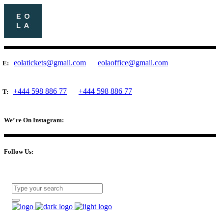
eolatickets@gmail.com
eolaoffice@gmail.com
E:
+444 598 886 77
+444 598 886 77
T:
We’ re On Instagram:
Follow Us: