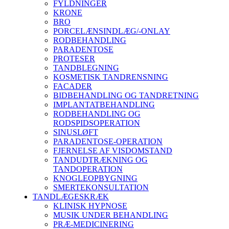
FYLDNINGER
KRONE
BRO
PORCELÆNSINDLÆG/-ONLAY
RODBEHANDLING
PARADENTOSE
PROTESER
TANDBLEGNING
KOSMETISK TANDRENSNING
FACADER
BIDBEHANDLING OG TANDRETNING
IMPLANTATBEHANDLING
RODBEHANDLING OG
RODSPIDSOPERATION
SINUSLØFT
PARADENTOSE-OPERATION
FJERNELSE AF VISDOMSTAND
TANDUDTRÆKNING OG
TANDOPERATION
KNOGLEOPBYGNING
SMERTEKONSULTATION
TANDLÆGESKRÆK
KLINISK HYPNOSE
MUSIK UNDER BEHANDLING
PRÆ-MEDICINERING