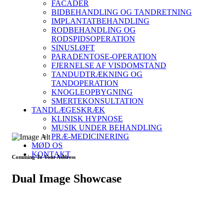
FACADER
BIDBEHANDLING OG TANDRETNING
IMPLANTATBEHANDLING
RODBEHANDLING OG
RODSPIDSOPERATION
SINUSLØFT
PARADENTOSE-OPERATION
FJERNELSE AF VISDOMSTAND
TANDUDTRÆKNING OG
TANDOPERATION
KNOGLEOPBYGNING
SMERTEKONSULTATION
TANDLÆGESKRÆK
KLINISK HYPNOSE
MUSIK UNDER BEHANDLING
PRÆ-MEDICINERING
MØD OS
KONTAKT
Comming To Your Address
Dual Image Showcase