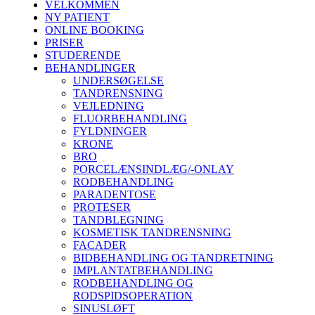
VELKOMMEN
NY PATIENT
ONLINE BOOKING
PRISER
STUDERENDE
BEHANDLINGER
UNDERSØGELSE
TANDRENSNING
VEJLEDNING
FLUORBEHANDLING
FYLDNINGER
KRONE
BRO
PORCELÆNSINDLÆG/-ONLAY
RODBEHANDLING
PARADENTOSE
PROTESER
TANDBLEGNING
KOSMETISK TANDRENSNING
FACADER
BIDBEHANDLING OG TANDRETNING
IMPLANTATBEHANDLING
RODBEHANDLING OG
RODSPIDSOPERATION
SINUSLØFT