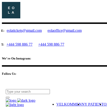
eolatickets@gmail.com
eolaoffice@gmail.com
E:
+444 598 886 77
+444 598 886 77
T:
We’ re On Instagram:
Follow Us:
VELKOMMEN
NY PATIENT
O