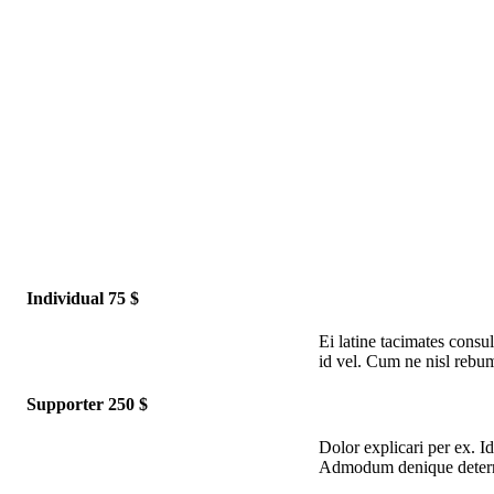
Individual 75 $
Ei latine tacimates consu
id vel. Cum ne nisl rebu
Supporter 250 $
Dolor explicari per ex. I
Admodum denique deterrui