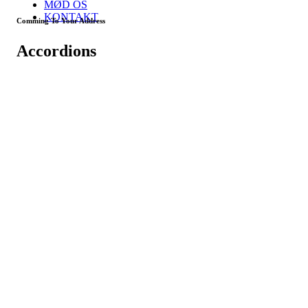
MØD OS
KONTAKT
Comming To Your Address
Accordions