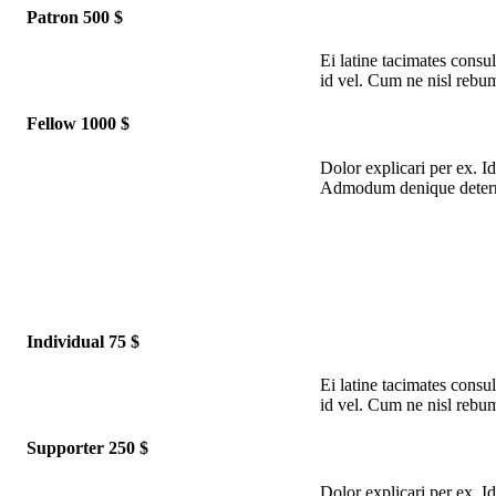
Patron 500 $
Ei latine tacimates consu
id vel. Cum ne nisl rebu
Fellow 1000 $
Dolor explicari per ex. I
Admodum denique deterrui
Individual 75 $
Ei latine tacimates consu
id vel. Cum ne nisl rebu
Supporter 250 $
Dolor explicari per ex. I