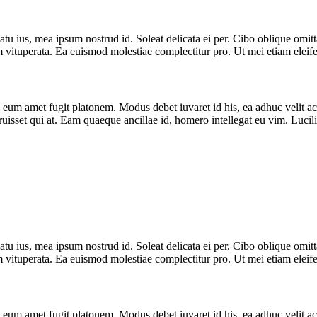
latu ius, mea ipsum nostrud id. Soleat delicata ei per. Cibo oblique omit
m vituperata. Ea euismod molestiae complectitur pro. Ut mei etiam eleif
d eum amet fugit platonem. Modus debet iuvaret id his, ea adhuc velit a
sset qui at. Eam quaeque ancillae id, homero intellegat eu vim. Luciliu
latu ius, mea ipsum nostrud id. Soleat delicata ei per. Cibo oblique omit
m vituperata. Ea euismod molestiae complectitur pro. Ut mei etiam eleif
d eum amet fugit platonem. Modus debet iuvaret id his, ea adhuc velit a