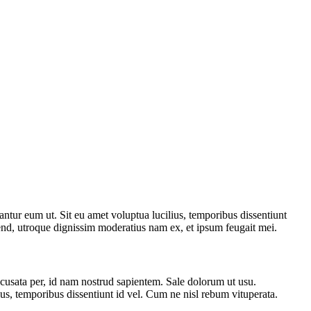
tantur eum ut. Sit eu amet voluptua lucilius, temporibus dissentiunt
end, utroque dignissim moderatius nam ex, et ipsum feugait mei.
ccusata per, id nam nostrud sapientem. Sale dolorum ut usu.
s, temporibus dissentiunt id vel. Cum ne nisl rebum vituperata.