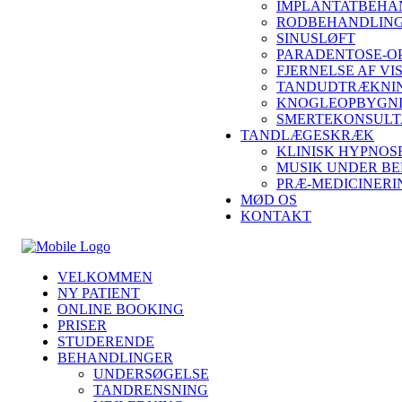
IMPLANTATBEHA
RODBEHANDLING
SINUSLØFT
PARADENTOSE-O
FJERNELSE AF V
TANDUDTRÆKNIN
KNOGLEOPBYGN
SMERTEKONSULT
TANDLÆGESKRÆK
KLINISK HYPNOS
MUSIK UNDER B
PRÆ-MEDICINERI
MØD OS
KONTAKT
VELKOMMEN
NY PATIENT
ONLINE BOOKING
PRISER
STUDERENDE
BEHANDLINGER
UNDERSØGELSE
TANDRENSNING