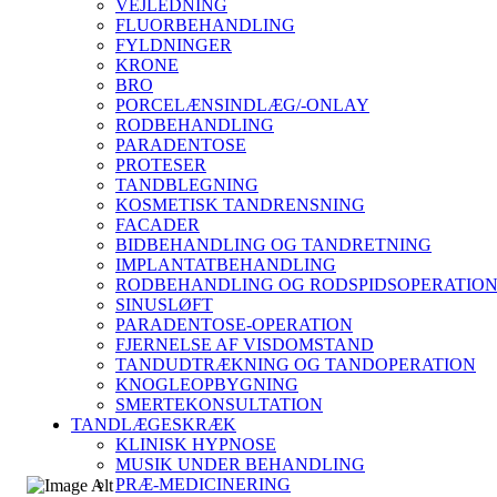
VEJLEDNING
FLUORBEHANDLING
FYLDNINGER
KRONE
BRO
PORCELÆNSINDLÆG/-ONLAY
RODBEHANDLING
PARADENTOSE
PROTESER
TANDBLEGNING
KOSMETISK TANDRENSNING
FACADER
BIDBEHANDLING OG TANDRETNING
IMPLANTATBEHANDLING
RODBEHANDLING OG RODSPIDSOPERATIO
SINUSLØFT
PARADENTOSE-OPERATION
FJERNELSE AF VISDOMSTAND
TANDUDTRÆKNING OG TANDOPERATION
KNOGLEOPBYGNING
SMERTEKONSULTATION
TANDLÆGESKRÆK
KLINISK HYPNOSE
MUSIK UNDER BEHANDLING
PRÆ-MEDICINERING