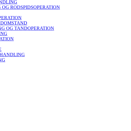
NDLING
 OG RODSPIDSOPERATION
PERATION
ISDOMSTAND
G OG TANDOPERATION
ING
ATION
E
EHANDLING
NG