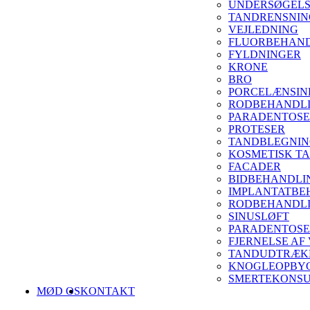
UNDERSØGEL
TANDRENSNIN
VEJLEDNING
FLUORBEHAN
FYLDNINGER
KRONE
BRO
PORCELÆNSIN
RODBEHANDL
PARADENTOSE
PROTESER
TANDBLEGNI
KOSMETISK T
FACADER
BIDBEHANDLI
IMPLANTATBE
RODBEHANDLI
SINUSLØFT
PARADENTOSE
FJERNELSE AF
TANDUDTRÆKN
KNOGLEOPBY
SMERTEKONSU
MØD OS
KONTAKT