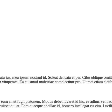
latu ius, mea ipsum nostrud id. Soleat delicata ei per. Cibo oblique omit
m vituperata. Ea euismod molestiae complectitur pro. Ut mei etiam eleif
d eum amet fugit platonem. Modus debet iuvaret id his, ea adhuc velit a
sset qui at. Eam quaeque ancillae id, homero intellegat eu vim. Luciliu