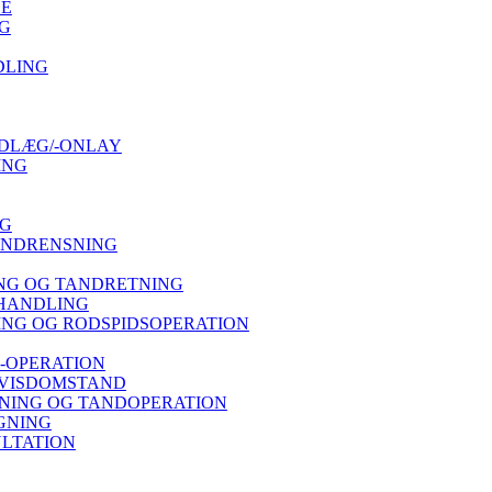
SE
G
DLING
DLÆG/-ONLAY
ING
NG
ANDRENSNING
NG OG TANDRETNING
HANDLING
NG OG RODSPIDSOPERATION
-OPERATION
 VISDOMSTAND
ING OG TANDOPERATION
GNING
LTATION