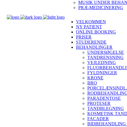
MUSIK UNDER BEHA
PRÆ-MEDICINERING
VELKOMMEN
NY PATIENT
ONLINE BOOKING
PRISER
STUDERENDE
BEHANDLINGER
UNDERSØGELSE
TANDRENSNING
VEJLEDNING
FLUORBEHANDL
FYLDNINGER
KRONE
BRO
PORCELÆNSINDL
RODBEHANDLIN
PARADENTOSE
PROTESER
TANDBLEGNING
KOSMETISK TAN
FACADER
BIDBEHANDLING