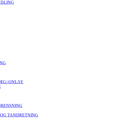
NDLING
ING
ÆG/-ONLAY
G
DRENSNING
 OG TANDRETNING