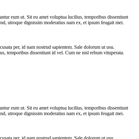
tantur eum ut. Sit eu amet voluptua lucilius, temporibus dissentiunt
end, utroque dignissim moderatius nam ex, et ipsum feugait mei.
ccusata per, id nam nostrud sapientem. Sale dolorum ut usu.
s, temporibus dissentiunt id vel. Cum ne nisl rebum vituperata.
tantur eum ut. Sit eu amet voluptua lucilius, temporibus dissentiunt
end, utroque dignissim moderatius nam ex, et ipsum feugait mei.
ccusata per, id nam nostrud sapientem. Sale dolorum ut usu.