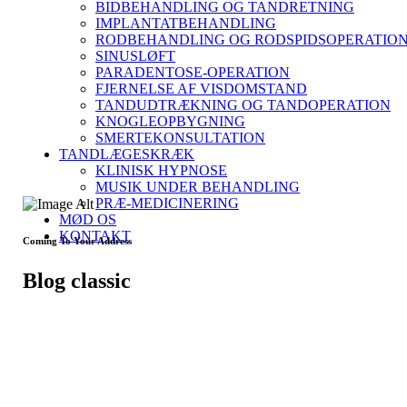
BIDBEHANDLING OG TANDRETNING
IMPLANTATBEHANDLING
RODBEHANDLING OG RODSPIDSOPERATIO
SINUSLØFT
PARADENTOSE-OPERATION
FJERNELSE AF VISDOMSTAND
TANDUDTRÆKNING OG TANDOPERATION
KNOGLEOPBYGNING
SMERTEKONSULTATION
TANDLÆGESKRÆK
KLINISK HYPNOSE
MUSIK UNDER BEHANDLING
PRÆ-MEDICINERING
MØD OS
KONTAKT
Coming To Your Address
Blog classic