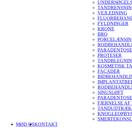
UNDERSØGEL
TANDRENSNIN
VEJLEDNING
FLUORBEHAN
FYLDNINGER
KRONE
BRO
PORCELÆNSIN
RODBEHANDL
PARADENTOS
PROTESER
TANDBLEGNI
KOSMETISK T
FACADER
BIDBEHANDLI
IMPLANTATBE
RODBEHANDLI
SINUSLØFT
PARADENTOSE
FJERNELSE AF
TANDUDTRÆKN
KNOGLEOPBY
SMERTEKONSU
MØD OS
KONTAKT