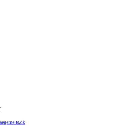
T
aegerne-ts.dk