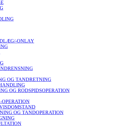
SE
G
DLING
DLÆG/-ONLAY
ING
E
NG
ANDRENSNING
NG OG TANDRETNING
HANDLING
NG OG RODSPIDSOPERATION
-OPERATION
 VISDOMSTAND
ING OG TANDOPERATION
GNING
LTATION