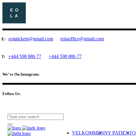
eolatickets@gmail.com
eolaoffice@gmail.com
E:
+444 598 886 77
+444 598 886 77
T:
We’ re On Instagram:
Follow Us:
VELKOMMEN
NY PATIENT
O